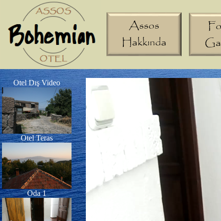
Engin ERYILMAZ
(9.2)
01.07.2
Otel Dış Video
Otel Teras
Oda 1