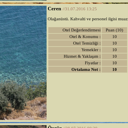
Ceren
//31.07.2016 13:25
Olağanüstü. Kahvalti ve personel ilgisi mua
Otel Değerlendirmesi
Puan (10)
Otel & Konumu :
10
Otel Temizliği :
10
Yemekler :
10
Hizmet & Yaklaşım :
10
Fiyatlar :
10
Ortalama Not :
10