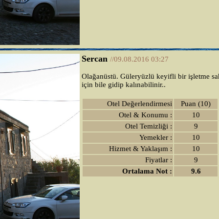
Sercan
//09.08.2016 03:27
Olağanüstü. Güleryüzlü keyifli bir işletme sah
için bile gidip kalınabilinir..
Otel Değerlendirmesi
Puan (10)
Otel & Konumu :
10
Otel Temizliği :
9
Yemekler :
10
Hizmet & Yaklaşım :
10
Fiyatlar :
9
Ortalama Not :
9.6