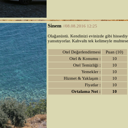
Sinem
//08.08.2016 12:25
Olağanüstü. Kendinizi evinizde gibi hissediyor
yansıtıyorlar. Kahvaltı tek kelimeyle muhtes
Otel Değerlendirmesi
Puan (10)
Otel & Konumu :
10
Otel Temizliği :
10
Yemekler :
10
Hizmet & Yaklaşım :
10
Fiyatlar :
10
Ortalama Not :
10