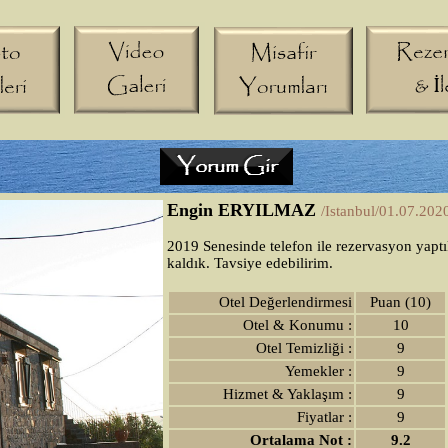
Engin ERYILMAZ
/Istanbul/01.07.202
2019 Senesinde telefon ile rezervasyon yaptık
kaldık. Tavsiye edebilirim.
Otel Değerlendirmesi
Puan (10)
Otel & Konumu :
10
Otel Temizliği :
9
Yemekler :
9
Hizmet & Yaklaşım :
9
Fiyatlar :
9
Ortalama Not :
9.2