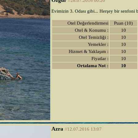
Özgür
//28.07.2016 00:20
Evimizin 3. Odası gibi... Herşey bir senfoni 
Otel Değerlendirmesi
Puan (10)
Otel & Konumu :
10
Otel Temizliği :
10
Yemekler :
10
Hizmet & Yaklaşım :
10
Fiyatlar :
10
Ortalama Not :
10
Azra
//12.07.2016 13:07