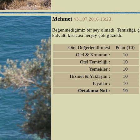
Mehmet
//31.07.2016 13:23
Beğenmediğimiz bir şey olmadı. Temizliği, çal
kalvaltı kısacası herşey çok güzeldi.
Otel Değerlendirmesi
Puan (10)
Otel & Konumu :
10
Otel Temizliği :
10
Yemekler :
10
Hizmet & Yaklaşım :
10
Fiyatlar :
10
Ortalama Not :
10