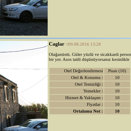
Caglar
//09.08.2016 13:28
Olağanüstü. Güler yüzlü ve sicakkanli person
bir yer. Asos tatili düşünüyorsanız kesinlikl
Otel Değerlendirmesi
Puan (10)
Otel & Konumu :
10
Otel Temizliği :
10
Yemekler :
10
Hizmet & Yaklaşım :
10
Fiyatlar :
10
Ortalama Not :
10