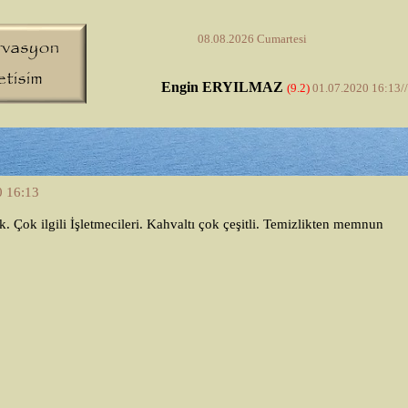
08.08.2026 Cumartesi
Engin ERYILMAZ
(9.2)
01.07.2020 16:13//Istanbul
2019 Sen
0 16:13
. Çok ilgili İşletmecileri. Kahvaltı çok çeşitli. Temizlikten memnun