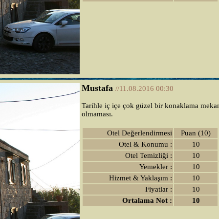
Mustafa
//11.08.2016 00:30
Tarihle iç içe çok güzel bir konaklama mekan
olmaması.
Otel Değerlendirmesi
Puan (10)
Otel & Konumu :
10
Otel Temizliği :
10
Yemekler :
10
Hizmet & Yaklaşım :
10
Fiyatlar :
10
Ortalama Not :
10